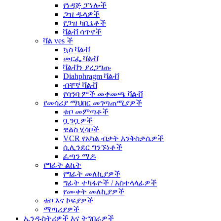
የነዳጅ ፓነሎች
ጋዝ ዱላዎች
የጋዝ ካቢኔቶች
ቫልቭ ሳጥኖች
ቫል ves ች
ኳስ ቫልቭ
መርፌ ቫልቭ
ቫልቭን ያረጋግጡ
Diahphragm ቫልቭ
ብቸኛ ቫልቭ
የሳንባ ምች መቀመጫ ቫልቭ
የመሳሪያ ማህበር መገጣጠሚያዎች
ቱቦ መምጣቶች
ቧንቧዎች
ዌልስ ሂሳቦች
VCR የአካል ብቃት እንቅስቃሴዎች
ሲሊንደር ግንኙነቶች
ፈጣን ማዶ
የግፊት ልኬት
የግፊት መለኪያዎች
ግፊት ተካፋዮች / አስተላላፊዎች
የሙቀት መለኪያዎች
ቱቦ እና ኮፍያዎች
ማጣሪያዎች
ኢንዱስትሪዎች እና ትግበራዎች