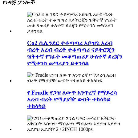
የነዳጅ ፓነሎች
Co2 ሲሊንደር ተቆጣጣሪ አይዝጌ አረብ
ብረት አረብ ብረት ተቆጣጣሪ ናይትሮጂን
ዝቅተኛ የግፊት መቆጣጠሪያ ሁለተኛ ደረጃን
የሚቀንስ መሣሪያን ይቀንሳል
የ Frudle የጋዝ ለውጥ አንጥረኛ የማይረሳ
አረብ ብረት የማያያዥ ውበት ተከላካይ
ተከላካይ