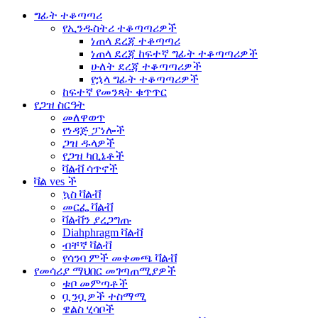
ግፊት ተቆጣጣሪ
የኢንዱስትሪ ተቆጣጣሪዎች
ነጠላ ደረጃ ተቆጣጣሪ
ነጠላ ደረጃ ከፍተኛ ግፊት ተቆጣጣሪዎች
ሁለት ደረጃ ተቆጣጣሪዎች
የኋላ ግፊት ተቆጣጣሪዎች
ከፍተኛ የመንጻት ቁጥጥር
የጋዝ ስርዓት
መለዋወጥ
የነዳጅ ፓነሎች
ጋዝ ዱላዎች
የጋዝ ካቢኔቶች
ቫልቭ ሳጥኖች
ቫል ves ች
ኳስ ቫልቭ
መርፌ ቫልቭ
ቫልቭን ያረጋግጡ
Diahphragm ቫልቭ
ብቸኛ ቫልቭ
የሳንባ ምች መቀመጫ ቫልቭ
የመሳሪያ ማህበር መገጣጠሚያዎች
ቱቦ መምጣቶች
ቧንቧዎች ተስማሚ
ዌልስ ሂሳቦች