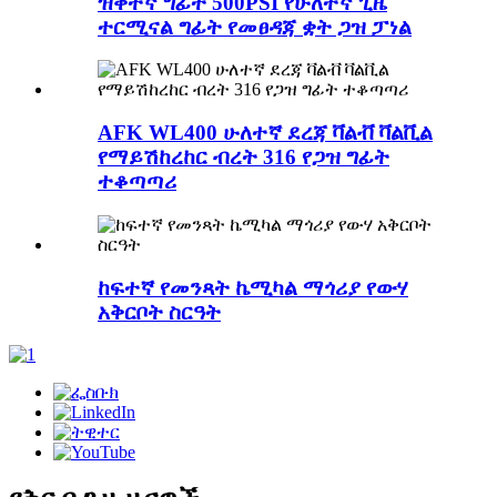
ዝቅተኛ ግፊት 500PSI የሁለተኛ ጊዜ
ተርሚናል ግፊት የመፀዳጃ ቋት ጋዝ ፓነል
AFK WL400 ሁለተኛ ደረጃ ቫልቭ ቫልቪል
የማይሽከረከር ብረት 316 የጋዝ ግፊት
ተቆጣጣሪ
ከፍተኛ የመንጻት ኬሚካል ማጎሪያ የውሃ
አቅርቦት ስርዓት