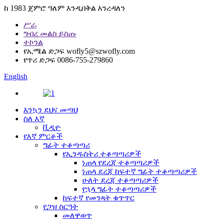
ከ 1983 ጀምሮ ዓለም እንዲበቅል እንረዳለን
ሥራ
ግብረ መልስ ይስጡ
ተኮንል
የኢሜል ድጋፍ
wofly5@szwofly.com
የጥሪ ድጋፍ
0086-755-279860
English
እንኳን ደህና መጣህ
ስለ እኛ
ቪዲዮ
የእኛ ምርቶች
ግፊት ተቆጣጣሪ
የኢንዱስትሪ ተቆጣጣሪዎች
ነጠላ የደረጃ ተቆጣጣሪዎች
ነጠላ ደረጃ ከፍተኛ ግፊት ተቆጣጣሪዎች
ሁለት ደረጃ ተቆጣጣሪዎች
የኋላ ግፊት ተቆጣጣሪዎች
ከፍተኛ የመንጻት ቁጥጥር
የጋዝ ስርዓት
መለዋወጥ