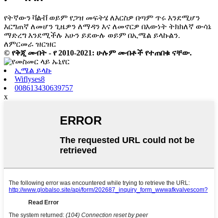
የትኛውን ቫልቭ ወይም የጋዝ መፍትሄ ለእርስዎ በጣም ጥሩ እንደሚሆን
እርግጠኛ ለመሆን ጊዜዎን ለማዳን እና ለመኖርዎ በእውነት ትክክለኛ ውሳኔ
ማድረግ እንደሚችሉ አሁን ይደውሉ ወይም በኢሜል ይላኩልን.
ለምርመራ ዝርዝር
© የቅጂ መብት - የ 2010-2021: ሁሉም መብቶች የተጠበቁ ናቸው.
ኢሜል ይላኩ
Wiflyses8
008613430639757
x