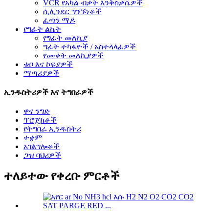
VCR የአካል ብቃት እንቅስቃሴዎች
ሲሊንደር ግንኙነቶች
ፈጣን ማዶ
የግፊት ልኬት
የግፊት መለኪያ
ግፊት ተካፋዮች / አስተላላፊዎች
የሙቀት መለኪያዎች
ቱቦ እና ኮፍያዎች
ማጣሪያዎች
ኢንዱስትሪዎች እና ትግበራዎች
ዋና ንግድ
ፕሮጄክቶች
የትግበራ ኢንዱስትሪ
ተቋም
አገልግሎቶች
ጋዝ ባህሪዎች
ተለይተው የቀረቡ ምርቶች