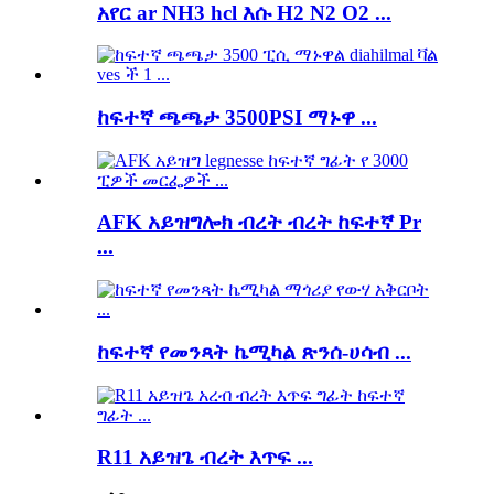
አየር ar NH3 hcl እሱ H2 N2 O2 ...
ከፍተኛ ጫጫታ 3500PSI ማኑዋ ...
AFK አይዝግሎክ ብረት ብረት ከፍተኛ Pr
...
ከፍተኛ የመንጻት ኬሚካል ጽንሰ-ሀሳብ ...
R11 አይዝጌ ብረት እጥፍ ...