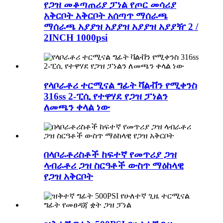
የጋዝ መቆጣጠሪያ ፓነል የጦር መሳሪያ
አቅርቦት አቅርቦት አሰጣጥ ማሰራጫ
ማሰራጫ አያያዝ አያያዝ አያያዝ አያያዥ 2 /
2INCH 1000psi
የላቦራቶሪ ተርሚናል ግፊት ቫልቭን የሚቀንስ
316ss 2-ፒሲ የተዋሃደ የጋዝ ፓነልን
ለመጫን ቀላል ነው
በላቦራቶሪስቶች ከፍተኛ የመጥሪያ ጋዝ
ላብራቶሪ ጋዝ ስርዓቶች ውስጥ ማዕከላዊ
የጋዝ አቅርቦት