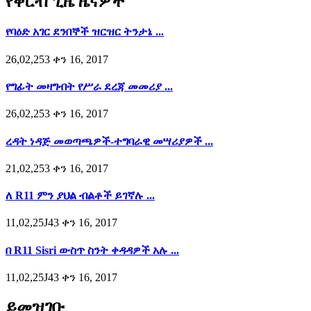
የቅርብ ጊዜ ዜናዎች
የባዕድ አገር ደንበኞች ዝርዝር ትንታኔ ...
26,02,253 ቀን 16, 2017
የግፊት መዛግብት የሥራ ደረጃ መመሪያ ...
26,02,253 ቀን 16, 2017
ረዳት ነዳጅ መወጣጫዎች-ተግባራዊ መሣሪያዎች ...
21,02,253 ቀን 16, 2017
ለ R11 ምን ያህል ብልቶች ይገኛሉ ...
11,02,25J43 ቀን 16, 2017
በ R11 Sisri ውስጥ ስንት ቀዳዳዎች አሉ ...
11,02,25J43 ቀን 16, 2017
ይመዝገቡ