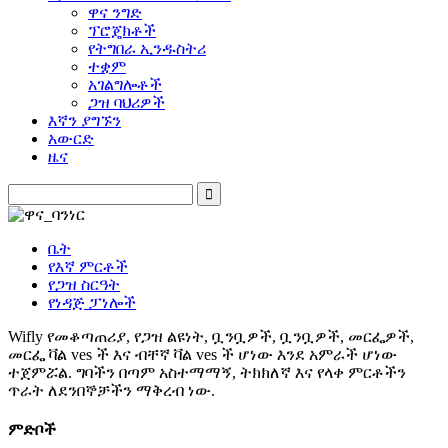
ዋና ንግድ
ፕሮጄክቶች
የትግበራ ኢንዱስትሪ
ተቋም
አገልግሎቶች
ጋዝ ባህሪዎች
እኛን ያግኙን
አውርድ
ዜና
ቤት
የእኛ ምርቶች
የጋዝ ስርዓት
የነዳጅ ፓነሎች
Wifly የመቆጣጠሪያ, የጋዝ ልዩነት, ቧንቧዎች, ቧንቧዎች, መርፌዎች,
መርፌ ቫል ves ች እና ብቸኛ ቫል ves ች ሆነው እንደ አምራች ሆነው
ተጀምሯል. ግባችን በጣም አስተማማኝ, ትክክለኛ እና የላቀ ምርቶችን
ጥራት ለደንበኞቻችን ማቅረብ ነው.
ምድቦች