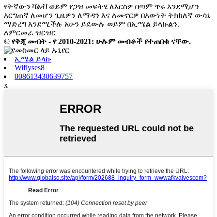
የትኛውን ቫልቭ ወይም የጋዝ መፍትሄ ለእርስዎ በጣም ጥሩ እንደሚሆን
እርግጠኛ ለመሆን ጊዜዎን ለማዳን እና ለመኖርዎ በእውነት ትክክለኛ ውሳኔ
ማድረግ እንደሚችሉ አሁን ይደውሉ ወይም በኢሜል ይላኩልን.
ለምርመራ ዝርዝር
© የቅጂ መብት - የ 2010-2021: ሁሉም መብቶች የተጠበቁ ናቸው.
ኢሜል ይላኩ
Wiflyses8
008613430639757
x