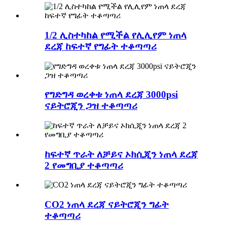
1/2 ሊስተካከል የሚችል የሊሊየም ነጠላ
ደረጃ ከፍተኛ የግፊት ተቆጣጣሪ
የግድግዳ ወረቀቱ ነጠላ ደረጃ 3000psi
ናይትሮጂን ጋዝ ተቆጣጣሪ
ከፍተኛ ጥራት ለቻይና ኦክሲጂን ነጠላ ደረጃ
2 የመግቢያ ተቆጣጣሪ
CO2 ነጠላ ደረጃ ናይትሮጂን ግፊት
ተቆጣጣሪ