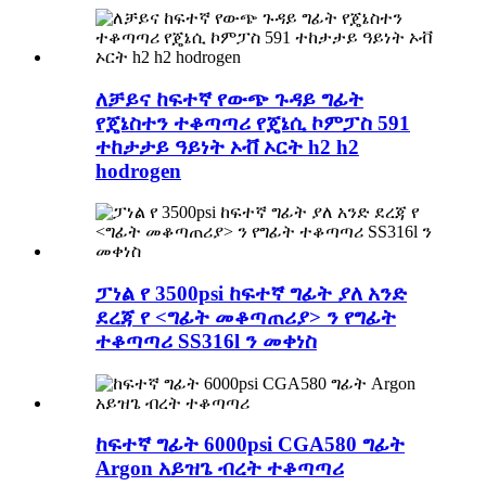
ለቻይና ከፍተኛ የውጭ ጉዳይ ግፊት
የጄኔስተን ተቆጣጣሪ የጄኔሲ ኮምፓስ 591
ተከታታይ ዓይነት ኦቭ ኦርት h2 h2
hodrogen
ፓነል የ 3500psi ከፍተኛ ግፊት ያለ አንድ
ደረጃ የ <ግፊት መቆጣጠሪያ> ን የግፊት
ተቆጣጣሪ SS316l ን መቀነስ
ከፍተኛ ግፊት 6000psi CGA580 ግፊት
Argon አይዝጌ ብረት ተቆጣጣሪ