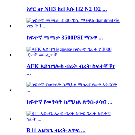
አየር ar NH3 hcl እሱ H2 N2 O2 ...
ከፍተኛ ጫጫታ 3500PSI ማኑዋ ...
AFK አይዝግሎክ ብረት ብረት ከፍተኛ Pr
...
ከፍተኛ የመንጻት ኬሚካል ጽንሰ-ሀሳብ ...
R11 አይዝጌ ብረት እጥፍ ...