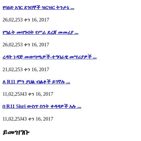
የባዕድ አገር ደንበኞች ዝርዝር ትንታኔ ...
26,02,253 ቀን 16, 2017
የግፊት መዛግብት የሥራ ደረጃ መመሪያ ...
26,02,253 ቀን 16, 2017
ረዳት ነዳጅ መወጣጫዎች-ተግባራዊ መሣሪያዎች ...
21,02,253 ቀን 16, 2017
ለ R11 ምን ያህል ብልቶች ይገኛሉ ...
11,02,25J43 ቀን 16, 2017
በ R11 Sisri ውስጥ ስንት ቀዳዳዎች አሉ ...
11,02,25J43 ቀን 16, 2017
ይመዝገቡ