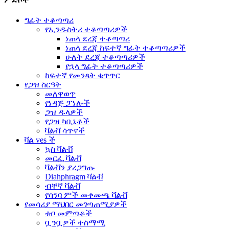
ግፊት ተቆጣጣሪ
የኢንዱስትሪ ተቆጣጣሪዎች
ነጠላ ደረጃ ተቆጣጣሪ
ነጠላ ደረጃ ከፍተኛ ግፊት ተቆጣጣሪዎች
ሁለት ደረጃ ተቆጣጣሪዎች
የኋላ ግፊት ተቆጣጣሪዎች
ከፍተኛ የመንጻት ቁጥጥር
የጋዝ ስርዓት
መለዋወጥ
የነዳጅ ፓነሎች
ጋዝ ዱላዎች
የጋዝ ካቢኔቶች
ቫልቭ ሳጥኖች
ቫል ves ች
ኳስ ቫልቭ
መርፌ ቫልቭ
ቫልቭን ያረጋግጡ
Diahphragm ቫልቭ
ብቸኛ ቫልቭ
የሳንባ ምች መቀመጫ ቫልቭ
የመሳሪያ ማህበር መገጣጠሚያዎች
ቱቦ መምጣቶች
ቧንቧዎች ተስማሚ