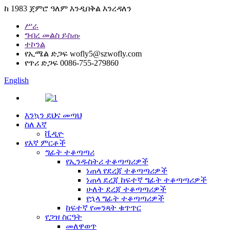
ከ 1983 ጀምሮ ዓለም እንዲበቅል እንረዳለን
ሥራ
ግብረ መልስ ይስጡ
ተኮንል
የኢሜል ድጋፍ
wofly5@szwofly.com
የጥሪ ድጋፍ
0086-755-279860
English
እንኳን ደህና መጣህ
ስለ እኛ
ቪዲዮ
የእኛ ምርቶች
ግፊት ተቆጣጣሪ
የኢንዱስትሪ ተቆጣጣሪዎች
ነጠላ የደረጃ ተቆጣጣሪዎች
ነጠላ ደረጃ ከፍተኛ ግፊት ተቆጣጣሪዎች
ሁለት ደረጃ ተቆጣጣሪዎች
የኋላ ግፊት ተቆጣጣሪዎች
ከፍተኛ የመንጻት ቁጥጥር
የጋዝ ስርዓት
መለዋወጥ