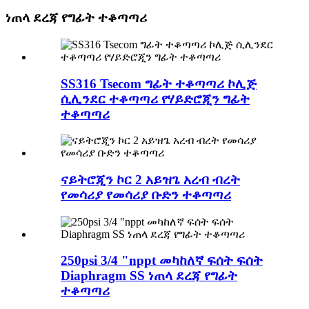
ነጠላ ደረጃ የግፊት ተቆጣጣሪ
SS316 Tsecom ግፊት ተቆጣጣሪ ኮሊጅ
ሲሊንደር ተቆጣጣሪ የሃይድሮጂን ግፊት
ተቆጣጣሪ
ናይትሮጂን ኮር 2 አይዝጌ አረብ ብረት
የመሳሪያ የመሳሪያ ቡድን ተቆጣጣሪ
250psi 3/4 "nppt መካከለኛ ፍሰት ፍሰት
Diaphragm SS ነጠላ ደረጃ የግፊት
ተቆጣጣሪ