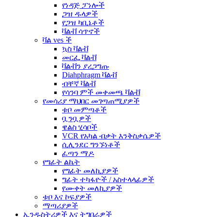
የነዳጅ ፓነሎች
ጋዝ ዱላዎች
የጋዝ ካቢኔቶች
ቫልቭ ሳጥኖች
ቫል ves ች
ኳስ ቫልቭ
መርፌ ቫልቭ
ቫልቭን ያረጋግጡ
Diahphragm ቫልቭ
ብቸኛ ቫልቭ
የሳንባ ምች መቀመጫ ቫልቭ
የመሳሪያ ማህበር መገጣጠሚያዎች
ቱቦ መምጣቶች
ቧንቧዎች
ዌልስ ሂሳቦች
VCR የአካል ብቃት እንቅስቃሴዎች
ሲሊንደር ግንኙነቶች
ፈጣን ማዶ
የግፊት ልኬት
የግፊት መለኪያዎች
ግፊት ተካፋዮች / አስተላላፊዎች
የሙቀት መለኪያዎች
ቱቦ እና ኮፍያዎች
ማጣሪያዎች
ኢንዱስትሪዎች እና ትግበራዎች