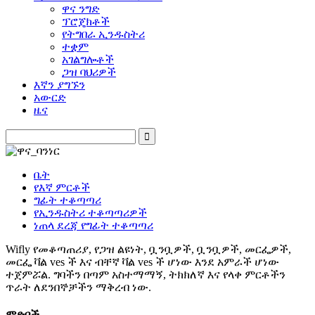
ዋና ንግድ
ፕሮጄክቶች
የትግበራ ኢንዱስትሪ
ተቋም
አገልግሎቶች
ጋዝ ባህሪዎች
እኛን ያግኙን
አውርድ
ዜና
ቤት
የእኛ ምርቶች
ግፊት ተቆጣጣሪ
የኢንዱስትሪ ተቆጣጣሪዎች
ነጠላ ደረጃ የግፊት ተቆጣጣሪ
Wifly የመቆጣጠሪያ, የጋዝ ልዩነት, ቧንቧዎች, ቧንቧዎች, መርፌዎች,
መርፌ ቫል ves ች እና ብቸኛ ቫል ves ች ሆነው እንደ አምራች ሆነው
ተጀምሯል. ግባችን በጣም አስተማማኝ, ትክክለኛ እና የላቀ ምርቶችን
ጥራት ለደንበኞቻችን ማቅረብ ነው.
ምድቦች