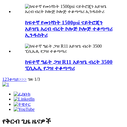
ከፍተኛ የመነሻነት 1500psi ናይትሮጂን
አይዝጌ አረብ ብረት ኮሎጅ ኮሎጅ ተቆጣጣሪ
ኢንዱስትሪ
ከፍተኛ ግፊት ጋዝ R11 አይዝጌ ብረት 3500
ፒሲኤሊ የጋዝ ተቆጣጣሪ
1
2
3
ቀጣይ>
>>
ገጽ 1/3
የቅርብ ጊዜ ዜናዎች