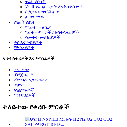
ዌልስ ሂሳቦች
VCR የአካል ብቃት እንቅስቃሴዎች
ሲሊንደር ግንኙነቶች
ፈጣን ማዶ
የግፊት ልኬት
የግፊት መለኪያ
ግፊት ተካፋዮች / አስተላላፊዎች
የሙቀት መለኪያዎች
ቱቦ እና ኮፍያዎች
ማጣሪያዎች
ኢንዱስትሪዎች እና ትግበራዎች
ዋና ንግድ
ፕሮጄክቶች
የትግበራ ኢንዱስትሪ
ተቋም
አገልግሎቶች
ጋዝ ባህሪዎች
ተለይተው የቀረቡ ምርቶች