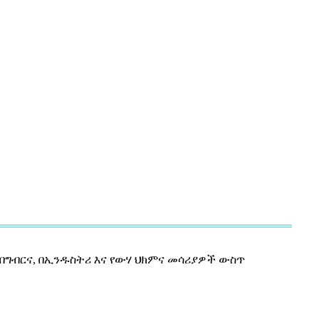
, በግብርና, በኢንዱስትሪ እና የውሃ ህክምና መሳሪያዎች ውስጥ