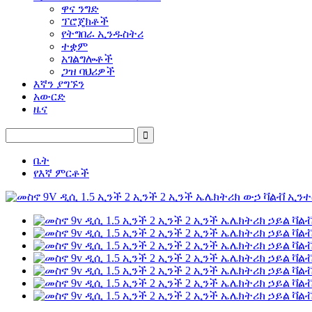
ዋና ንግድ
ፕሮጄክቶች
የትግበራ ኢንዱስትሪ
ተቋም
አገልግሎቶች
ጋዝ ባህሪዎች
እኛን ያግኙን
አውርድ
ዜና
ቤት
የእኛ ምርቶች