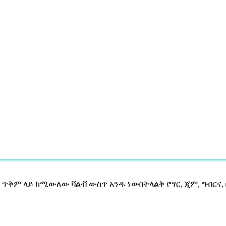
ው ጥቅም ላይ ከሚውለው ቫልቭ ውስጥ አንዱ ነው
በትላልቅ የሣር, ጂም, ግብርና