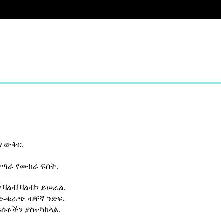
ግ ውቅር.
ተጣራ የሙከራ ፍሰት.
 ቫልቭ ቫልቭን ይሠራል.
ድ-ቁራጭ ብቸኛ ንድፍ.
ፍሰቶችን ያስተካክላል.