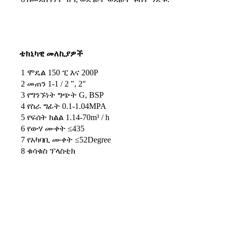
ቴክኒካዊ መለኪያዎች
1
ሞዴል 150 ፒ እና 200P
2
መጠን 1-1 / 2 ", 2"
3
የግንኙነት ግጭት G, BSP
4
የስራ ግፊት 0.1-1.04MPA
5
የፍሰት ክልል 1.14-70m³ / h
6
የውሃ ሙቀት ≤435
7
የአካባቢ ሙቀት ≤52Degree
8
ቁሳቁስ ፕላስቲክ