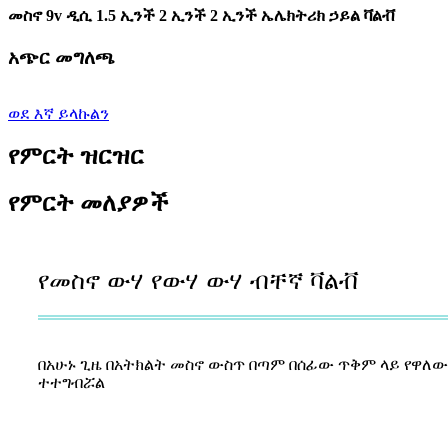
መስኖ 9v ዲሲ 1.5 ኢንች 2 ኢንች 2 ኢንች ኤሌክትሪክ ኃይል ቫልቭ
አጭር መግለጫ
ወደ እኛ ይላኩልን
የምርት ዝርዝር
የምርት መለያዎች
የመስኖ ውሃ የውሃ ውሃ ብቸኛ ቫልቭ
በአሁኑ ጊዜ በአትክልት መስኖ ውስጥ በጣም በሰፊው ጥቅም ላይ የዋለ
ተተግብሯል