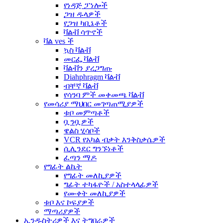
የነዳጅ ፓነሎች
ጋዝ ዱላዎች
የጋዝ ካቢኔቶች
ቫልቭ ሳጥኖች
ቫል ves ች
ኳስ ቫልቭ
መርፌ ቫልቭ
ቫልቭን ያረጋግጡ
Diahphragm ቫልቭ
ብቸኛ ቫልቭ
የሳንባ ምች መቀመጫ ቫልቭ
የመሳሪያ ማህበር መገጣጠሚያዎች
ቱቦ መምጣቶች
ቧንቧዎች
ዌልስ ሂሳቦች
VCR የአካል ብቃት እንቅስቃሴዎች
ሲሊንደር ግንኙነቶች
ፈጣን ማዶ
የግፊት ልኬት
የግፊት መለኪያዎች
ግፊት ተካፋዮች / አስተላላፊዎች
የሙቀት መለኪያዎች
ቱቦ እና ኮፍያዎች
ማጣሪያዎች
ኢንዱስትሪዎች እና ትግበራዎች