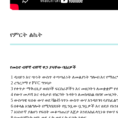
የምርት ልኬት
የመስኖ ብቸኛ ብቸኛ ዋጋ ያላቸው ባህሪዎች
1
ዲዛይን እና ጭነት ውስጥ ተጣጣፊነት ለመልያነት ግሎብ እና የማዕረ
2
ረግረጋማ የ PVC ግንባታ
3
የቀጥታ ማቅረቢያ ወደቦች ፍርስራሾችን እና መዘጋትን ለመቋቋም የ
4
የውሃ መዶሻ እና ተከታይ የስርዓት ጉዳትን ለመከላከል የዘገየ መዝጋት.
5
ውስጣዊ ፍሰቱ ውሃ ወደ ቫልቭ ሳጥኑ ውስጥ ውሃ እንዳይገባ ሳያስፈልግ
6
በቀላል አገልግሎት በሚካሄደበት የቧንቧው ቧንቧዎች እና ፀደይ የአን
7
አነስተኛ ያልሆነ የፍሰት መቆጣጠሪያ እጀታ እንደአስፈላጊነቱ የውሃ 
8
በመደበኛነት ዝግ, ወደ ፊት ወደፊት ፍሰት ንድፍ.