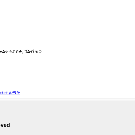
መልቀቂያ ቦታ, ቫልቭ ዝጋ
ለመስኖ ልማት