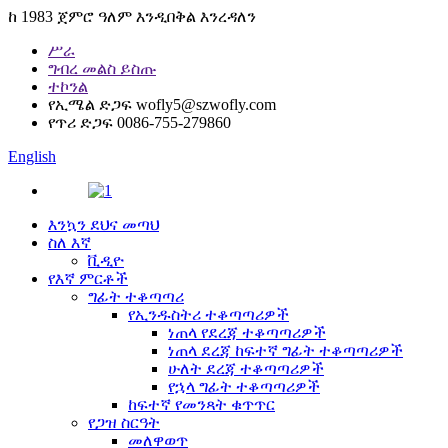
ከ 1983 ጀምሮ ዓለም እንዲበቅል እንረዳለን
ሥራ
ግብረ መልስ ይስጡ
ተኮንል
የኢሜል ድጋፍ
wofly5@szwofly.com
የጥሪ ድጋፍ
0086-755-279860
English
እንኳን ደህና መጣህ
ስለ እኛ
ቪዲዮ
የእኛ ምርቶች
ግፊት ተቆጣጣሪ
የኢንዱስትሪ ተቆጣጣሪዎች
ነጠላ የደረጃ ተቆጣጣሪዎች
ነጠላ ደረጃ ከፍተኛ ግፊት ተቆጣጣሪዎች
ሁለት ደረጃ ተቆጣጣሪዎች
የኋላ ግፊት ተቆጣጣሪዎች
ከፍተኛ የመንጻት ቁጥጥር
የጋዝ ስርዓት
መለዋወጥ